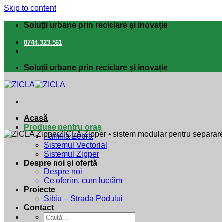
Skip to content
Soluții urbane prin reciclare și inovație
0744.323.561
Soluții urbane prin reciclare și inovație
Acasă
Produse pentru oraș
Familia Zebra
Sistemul Vectorial
Sistemul Zipper
Despre noi și ofertă
Despre noi
Ce oferim, cum lucrăm
Proiecte
Sibiu – Strada Podului
Contact