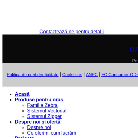
Contactează-ne pentru detalii
ZICLA este o marcă înregistrată a Zicl
TELEFON:
07
Pen
|
|
|
Politica de confidențialitate
Cookie-uri
ANPC
EC Consumer OD
Acasă
Produse pentru oraș
Familia Zebra
Sistemul Vectorial
Sistemul Zipper
Despre noi și ofertă
Despre noi
Ce oferim, cum lucrăm