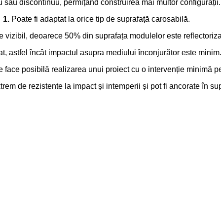
 sau discontinuu, permițând construirea mai multor configurații.
1.
Poate fi adaptat la orice tip de suprafață carosabilă.
e vizibil, deoarece 50% din suprafața modulelor este reflectoriz
at, astfel încât impactul asupra mediului înconjurător este minim
 face posibilă realizarea unui proiect cu o intervenție minimă p
em de rezistente la impact și intemperii și pot fi ancorate în su