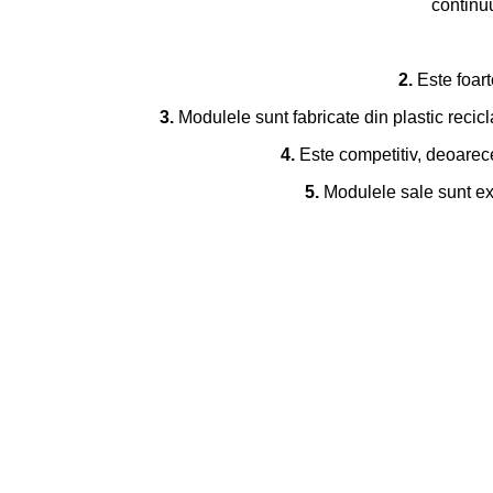
continuu
2.
Este foart
3.
Modulele sunt fabricate din plastic recicl
4.
Este competitiv, deoarece
5.
Modulele sale sunt extr