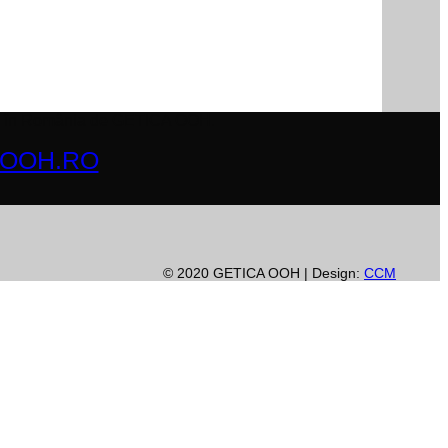
buite în România de GETICA OOH.
AOOH.RO
© 2020 GETICA OOH | Design:
CCM