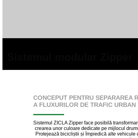
Sistemul modular Zipper
CONCEPUT PENTRU SEPARAREA R
A FLUXURILOR DE TRAFIC URBAN
Sistemul ZICLA Zipper face posibilă transformarea
crearea unor culoare dedicate pe mijlocul drumur
Protejează bicicliștii și împiedică alte vehicul