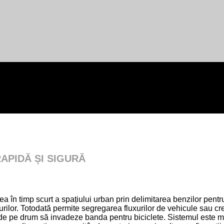
APIDĂ ȘI SIGURĂ
 în timp scurt a spațiului urban prin delimitarea benzilor pentru
ilor. Totodată permite segregarea fluxurilor de vehicule sau crear
e de pe drum să invadeze banda pentru biciclete. Sistemul este mo