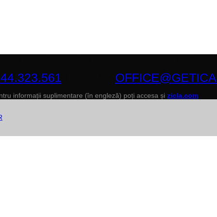
aCities S.L. Produsele sunt fabricate în Spania/U.E. și distri
44.323.561
| EMAIL:
OFFICE@GETIC
tru informații suplimentare (în engleză) poți accesa și
zicla.com
R