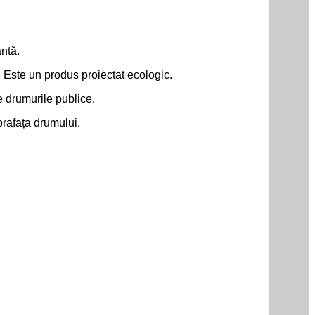
antă.
. Este un produs proiectat ecologic.
e drumurile publice.
prafața drumului.