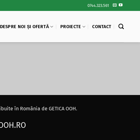
0744.323.561
DESPRE NOI ȘI OFERTĂ
PROIECTE
CONTACT
stribuite în România de GETICA OOH.
OOH.RO