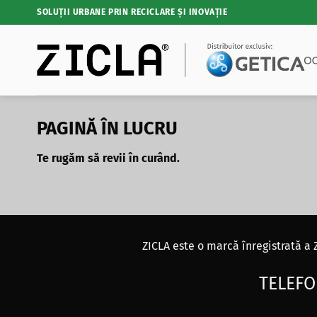
Skip
SOLUȚII URBANE PRIN RECICLARE ȘI INOVAȚIE
to
content
PAGINĂ ÎN LUCRU
Te rugăm să revii în curând.
ZICLA este o marcă înregistrată a 
TELEFO