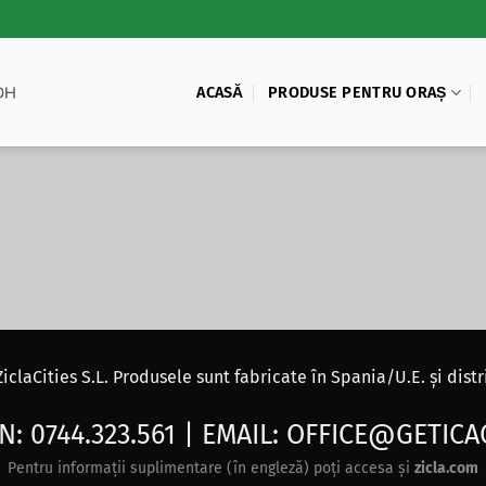
ACASĂ
PRODUSE PENTRU ORAȘ
ZiclaCities S.L. Produsele sunt fabricate în Spania/U.E. și di
N:
0744.323.561
| EMAIL:
OFFICE@GETICA
Pentru informații suplimentare (în engleză) poți accesa și
zicla.com